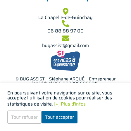
La Chapelle-de-Guinchay
06 88 88 97 00
bugassist@gmail.com
© BUG ASSIST – Stéphane ARQUÉ – Entrepreneur
individuel RCS 9803066000015
Mentions légales
En poursuivant votre navigation sur ce site, vous
acceptez l’utilisation de cookies pour réaliser des
Politique en matière de cookies
statistiques de visite.
[+] Plus d'infos
PMP CONCEPT
Création
Tout refuser
Tout accepter